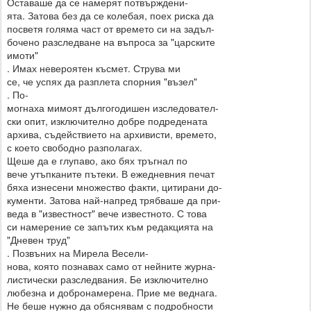
Оставаше да се намерят потвърждени-
ята. Затова без да се колебая, поех риска да
посветя голяма част от времето си на задъл-
бочено разследване на въпроса за "царските
имоти"
. Имах невероятен късмет. Струва ми
се, че успях да разплета спорния "възел"
. По-
могнаха мимоят дългогодишен изследовател-
ски опит, изключително добре подредената
архива, съдействието на архивисти, времето,
с което свободно разполагах.
Щеше да е глупаво, ако бях тръгнал по
вече утъпканите пътеки. В ежедневния печат
бяха изнесени множество факти, цитирани до-
кументи. Затова най-напред трябваше да при-
веда в "известност" вече известното. С това
си намерение се запътих към редакцията на
"Дневен труд"
. Позвъних на Мирела Весели-
нова, която познавах само от нейните журна-
листически разследвания. Бе изключително
любезна и добронамерена. Прие ме веднага.
Не беше нужно да обяснявам с подробности