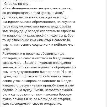
. Специална слу-
жба - Интендантството на цивилната листа,
се разпореждала с тези царски имоти."
Допуснах, че споменатата оценка е плод
на идеологическа обремененост, на внушена-
та от комунистическата пропаганда омраза
към Фердиданд заради сполетелите страната
ни национални катастрофи и недотам добро-
то му отношение към Димитър-Благоевата
партия на тесните социалисти и нейните чле-
нове.
Размислих и я приех за обективна и до-
стоверна, но само в частта й за Фердинандо-
вата алчност. Защото писалите я са единст-
вените, които няколко години са обръщали ог-
ромната документация лист по лист. И е си-
гурно, че от прочетеното най-силно впечат-
ление у тях е направило неистовото Ферди-
нандово стремление към придобиване и зав-
ладяване на чужди имоти, неговата алчност.
Били са поразени от тази наистина безскру-
пулна алчност и не са могли да се стърпят,
като са споделили своето омерзение.