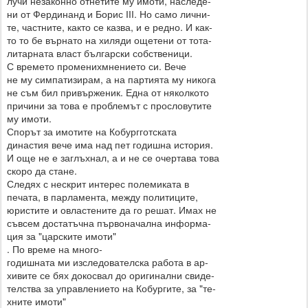
лучи незаконно отнетите му имоти, наследе-
ни от Фердинанд и Борис ІІІ. Но само лични-
те, частните, както се казва, и е редно. И как-
то то бе върнато на хиляди ощетени от тота-
литарната власт български собственици.
С времето променихмнението си. Вече
не му симпатизирам, а на партията му никога
не съм бил привърженик. Една от няколкото
причини за това е проблемът с прословутите
му имоти.
Спорът за имотите на Кобургготската
династия вече има над пет годишна история.
И още не е заглъхнал, а и не се очертава това
скоро да стане.
Следях с нескрит интерес полемиката в
печата, в парламента, между политиците,
юристите и овластените да го решат. Имах не
съвсем достатъчна първоначална информа-
ция за "царските имоти"
. По време на много-
годишната ми изследователска работа в ар-
хивите се бях докосвал до оригинални свиде-
телства за управлението на Кобургите, за "те-
хните имоти"