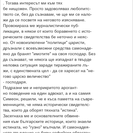
. Тогава интересът ми към тях
бе нищожен. Просто задоволявах любопитс-
твото си, без да съзнавам, че ще ми се нало-
жи да се посветя на неговото изясняване.
Провокираха ме журналистически пуб-
ликации, в някои от които боравенето с исто-
рическите свидетелства бе неточно и неяс-
но. От новоизлюпени "политици" царисти,
дръзнали с всевъзможни средства самонаде-
яно да бранят "имотите" на своя господар. Без
да съзнават, че някога ще изпаднат в твърде
неловка ситуация заради тиражираните лъ-
жи, с единствената цел - да се харесат на "не-
гово царско величество"
- господаря.
Подразни ме и неприкритото арогант-
но поведение на един адвокат, а и на самия
Симеон, решили, че е къса паметта на съвре-
менниците, че няма исторически свидетелс-
тва, които да оборят тяхната "истина".
Засегнаха ме и основателните обвине-
ния към българските историци, които знаели
истината, но "гузно" мълчали. И самонадея-
ното твърдение на бивш софийски областен