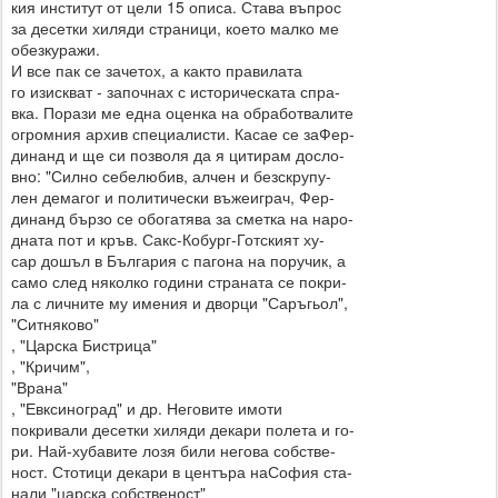
кия институт от цели 15 описа. Става въпрос
за десетки хиляди страници, което малко ме
обезкуражи.
И все пак се зачетох, а както правилата
го изискват - започнах с историческата спра-
вка. Порази ме една оценка на обработвалите
огромния архив специалисти. Касае се заФер-
динанд и ще си позволя да я цитирам досло-
вно: "Силно себелюбив, алчен и безскрупу-
лен демагог и политически въжеиграч, Фер-
динанд бързо се обогатява за сметка на наро-
дната пот и кръв. Сакс-Кобург-Готският ху-
сар дошъл в България с пагона на поручик, а
само след няколко години страната се покри-
ла с личните му имения и дворци "Саръгьол",
"Ситняково"
, "Царска Бистрица"
, "Кричим",
"Врана"
, "Евксиноград" и др. Неговите имоти
покривали десетки хиляди декари полета и го-
ри. Най-хубавите лозя били негова собстве-
ност. Стотици декари в центъра наСофия ста-
нали "царска собственост"