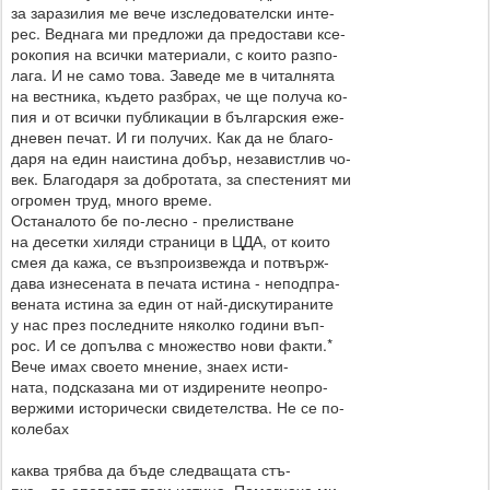
за заразилия ме вече изследователски инте-
рес. Веднага ми предложи да предостави ксе-
рокопия на всички материали, с които разпо-
лага. И не само това. Заведе ме в читалнята
на вестника, където разбрах, че ще получа ко-
пия и от всички публикации в българския еже-
дневен печат. И ги получих. Как да не благо-
даря на един наистина добър, независтлив чо-
век. Благодаря за добротата, за спестеният ми
огромен труд, много време.
Останалото бе по-лесно - прелистване
на десетки хиляди страници в ЦДА, от които
смея да кажа, се възпроизвежда и потвърж-
дава изнесената в печата истина - неподпра-
вената истина за един от най-дискутираните
у нас през последните няколко години въп-
рос. И се допълва с множество нови факти.*
Вече имах своето мнение, знаех исти-
ната, подсказана ми от издирените неопро-
вержими исторически свидетелства. Не се по-
колебах
каква трябва да бъде следващата стъ-