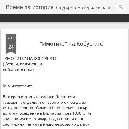
Време за история
Съдържа материали за най-новата история на България, както и мои мисли, преживявания и мечти.
AUG
"Имотите" на Кобургите
24
"ИМОТИТЕ" НА КОБУРГИТЕ
(Истини, полуистини,
действителност)
Към читателите
Бях сред стотиците хиляди български
граждани, отделили от времето си, за да ви-
дят и посрещнат Симеон ІІ по време на пър-
вото мупосещение в България през 1996 г. Не
крия, че мусимпатизирах. Две години по-къ-
сно мислех, че няма нищо неморално да по-