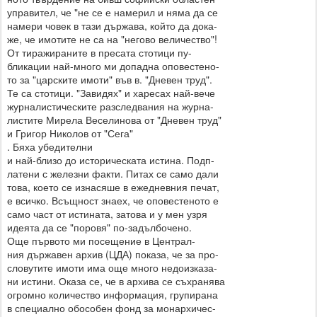
управител, че "не се е намерил и няма да се
намери човек в тази държава, който да дока-
же, че имотите не са на "негово величество"!
От тиражираните в пресата стотици пу-
бликации най-много ми допадна оповестено-
то за "царските имоти" във в. "Дневен труд".
Те са стотици. "Завидях" и харесах най-вече
журналистическите разследвания на журна-
листите Мирела Веселинова от "Дневен труд"
и Григор Николов от "Сега"
. Бяха убедителни
и най-близо до историческата истина. Подп-
латени с железни факти. Питах се само дали
това, което се изнасяше в ежедневния печат,
е всичко. Всъщност знаех, че оповестеното е
само част от истината, затова и у мен узря
идеята да се "поровя" по-задълбочено.
Още първото ми посещение в Централ-
ния държавен архив (ЦДА) показа, че за про-
словутите имоти има още много недоизказа-
ни истини. Оказа се, че в архива се съхранява
огромно количество информация, групирана
в специално обособен фонд за монархичес-