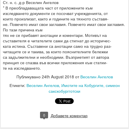
Ст. н. с. д-р Веселин Ангелов
* В преобладаващата част от приложените към
изследването документи се посочват учрежденията, от
които произлизат, както и годините на тяхното съставя-
не. Повечето имат свои заглавия. Повечето имат свои заглавия.
По тази причина към
тях не се прибавят анотации и коментари. Мотивът на
съставителя е читателите сами да стигнат до историчес-
ката истина. Съставени са анотации само на трудно раз-
читащите се и такива, за които пояснителните бележки
са задължителни и необходими. Възприетият от автора
принцип се спазва във всички приложения към статии-
те на изследването.
Публикувано
24th August 2018
от
Веселин Ангелов
Етикети:
Веселин Ангелов
Имотите на Кобургите
симеон
сакскобургготски
0
Добавете коментар