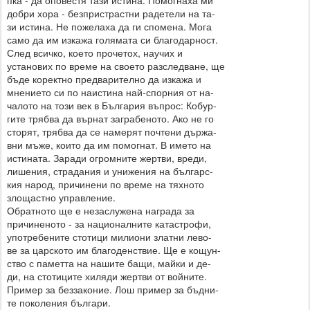
пка - да оповестя тази истина. Помогнаха ми
добри хора - безпристрастни радетели на та-
зи истина. Не пожелаха да ги спомена. Мога
само да им изкажа голямата си благодарност.
След всичко, което прочетох, научих и
установих по време на своето разследване, ще
бъде коректно предварително да изкажа и
мнението си по наистина най-спорния от на-
чалото на този век в България въпрос: Кобур-
гите трябва да върнат заграбеното. Ако не го
сторят, трябва да се намерят почтени държа-
вни мъже, които да им помогнат. В името на
истината. Заради огромните жертви, вреди,
лишения, страдания и унижения на българс-
кия народ, причинени по време на тяхното
злощастно управление.
Обратното ще е незаслужена награда за
причиненото - за националните катастрофи,
употребените стотици милиони златни лево-
ве за царското им благоденствие. Ще е кощун-
ство с паметта на нашите бащи, майки и де-
ди, на стотиците хиляди жертви от войните.
Пример за беззаконие. Лош пример за бъдни-
те поколения българи.